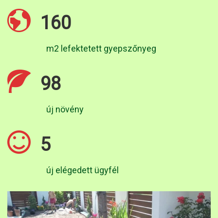
160
m2 lefektetett gyepszőnyeg
98
új növény
5
új elégedett ügyfél