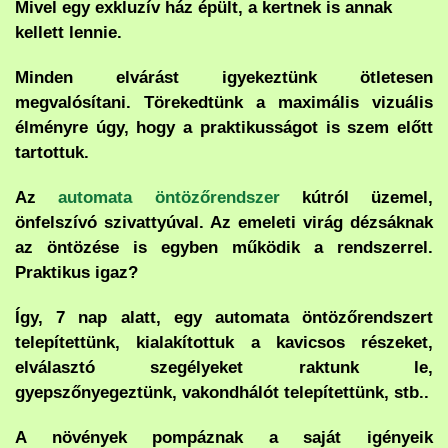
Mivel egy exkluzív ház épült, a kertnek is annak
kellett lennie.
Minden elvárást igyekeztünk ötletesen
megvalósítani. Törekedtünk a maximális vizuális
élményre úgy, hogy a praktikusságot is szem előtt
tartottuk.
Az
automata öntözőrendszer
kútról üzemel,
önfelszívó szivattyúval. Az emeleti virág dézsáknak
az öntözése is egyben működik a rendszerrel.
Praktikus igaz?
Így, 7 nap alatt, egy automata öntözőrendszert
telepítettünk, kialakítottuk a kavicsos részeket,
elválasztó szegélyeket raktunk le,
gyepszőnyegeztünk, vakondhálót telepítettünk, stb..
A növények pompáznak a saját igényeik