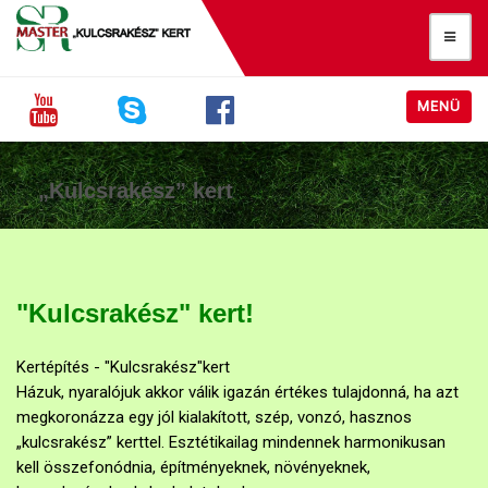
MENÜ
„Kulcsrakész” kert
"Kulcsrakész" kert!
Kertépítés - "Kulcsrakész"kert
Házuk, nyaralójuk akkor válik igazán értékes tulajdonná, ha azt
megkoronázza egy jól kialakított, szép, vonzó, hasznos
„kulcsrakész” kerttel. Esztétikailag mindennek harmonikusan
kell összefonódnia, építményeknek, növényeknek,