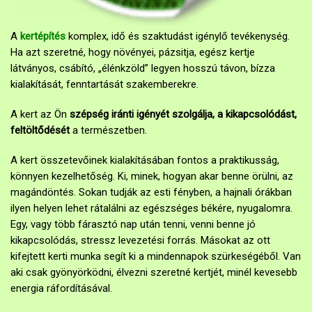
A
kertépítés
komplex, idő és szaktudást igénylő tevékenység.
Ha azt szeretné, hogy növényei, pázsitja, egész kertje
látványos, csábító, „élénkzöld” legyen hosszú távon, bízza
kialakítását, fenntartását szakemberekre.
A kert az Ön
szépség iránti igényét szolgálja, a kikapcsolódást,
feltöltődését
a természetben.
A kert összetevőinek kialakításában fontos a praktikusság,
könnyen kezelhetőség. Ki, minek, hogyan akar benne örülni, az
magándöntés. Sokan tudják az esti fényben, a hajnali órákban
ilyen helyen lehet rátalálni az egészséges békére, nyugalomra.
Egy, vagy több fárasztó nap után tenni, venni benne jó
kikapcsolódás, stressz levezetési forrás. Másokat az ott
kifejtett kerti munka segít ki a mindennapok szürkeségéből. Van
aki csak gyönyörködni, élvezni szeretné kertjét, minél kevesebb
energia ráfordításával.