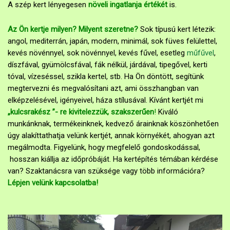
A szép kert lényegesen
növeli ingatlanja értékét
is.
Az Ön kertje milyen? Milyent szeretne?
Sok típusú kert létezik:
angol, mediterrán, japán, modern, minimál, sok füves felülettel,
kevés növénnyel, sok növénnyel, kevés fűvel, esetleg
műfűvel
,
díszfával, gyümölcsfával, fák nélkül, járdával, tipegővel, kerti
tóval, vízeséssel, szikla kertel, stb.
Ha Ön döntött, segítünk
megtervezni és megvalósítani azt, ami összhangban van
elképzelésével, igényeivel, háza stílusával. Kívánt kertjét mi
„kulcsrakész ”- re kivitelezzük, szakszerűen
!
Kiváló
munkánknak, termékeinknek, kedvező árainknak köszönhetően
úgy alakíttathatja velünk kertjét, annak környékét, ahogyan azt
megálmodta. Figyelünk, hogy megfelelő gondoskodással,
hosszan kiállja az időpróbáját.
Ha kertépítés témában kérdése
van? Szaktanácsra van szüksége vagy több információra?
Lépjen velünk kapcsolatba
!