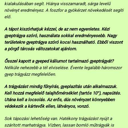
kialakulásában segít. Hiánya visszamaradt, sárga levelű
növényt eredményez. A foszfor a gyökérzet növekedését segíti
elő.
A tápot kiszórhatjuk kézzel, de az nem egyenletes. Kézi
gyeptrágya szóró, használata sokkal eredményesebb. Nagy
területekre gyeptrágya szóró kocsi használható. Ebből viszont
a pörgő tárcsás változatokat ajánlom.
Ősszel kapott a gyeped káliumot tartalmazó gyeptrágyát?
Nélküle nehezebb a tél elviselése. Évente legalább háromszor
gyep trágyázz megfelelően.
A trágyázást mindig fűnyírás, gyeplazítás után alkalmazzuk.
Kell hozzá megfelelő talajhőmérséklet (tartós 10°), napsütés.
Utána kell a locsolás. Az erős, dús növényzet könnyebben
védekezik a kártevők ellen, látványos, vonzó.
Sok tápozási lehetőség van. Hatékony trágyázást nyújt a
szárított marhatrágya. Vízben, lassan bomló műtrágyák is