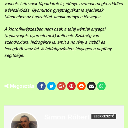
vannak. Léteznek tápoldatok is, előnye azonnal megkezdődhet
a felszívódás. Gyomirtós gyeptrágyákat is ajánlanak.
Mindenben az összetétel, annak aránya a lényeges.
A klorofillképzésben nem csak a talaj kémiai anyagai
(tápanyagok, nyomelemek) kellenek. Szükség van
széndioxidra, hidrogénre is, amit a növény a vízből és
levegőből vesz fel. A feldolgozáshoz lényeges a napfény
segítsége.
Megosztás
Simon Róbert
SZERKESZTŐ