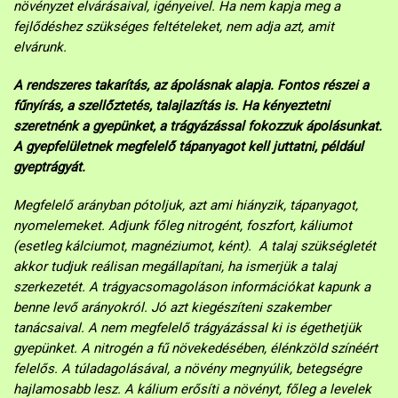
növényzet elvárásaival, igényeivel. Ha nem kapja meg a
fejlődéshez szükséges feltételeket, nem adja azt, amit
elvárunk.
A rendszeres takarítás, az ápolásnak alapja. Fontos részei a
fűnyírás, a szellőztetés, talajlazítás is. Ha kényeztetni
szeretnénk a gyepünket, a trágyázással fokozzuk ápolásunkat.
A gyepfelületnek megfelelő tápanyagot kell juttatni, például
gyeptrágyát.
Megfelelő arányban pótoljuk, azt ami hiányzik, tápanyagot,
nyomelemeket. Adjunk főleg nitrogént, foszfort, káliumot
(esetleg kálciumot, magnéziumot, ként). A talaj szükségletét
akkor tudjuk reálisan megállapítani, ha ismerjük a talaj
szerkezetét. A trágyacsomagoláson információkat kapunk a
benne levő arányokról. Jó azt kiegészíteni szakember
tanácsaival. A nem megfelelő trágyázással ki is égethetjük
gyepünket. A nitrogén a fű növekedésében, élénkzöld színéért
felelős. A túladagolásával, a növény megnyúlik, betegségre
hajlamosabb lesz. A kálium erősíti a növényt, főleg a levelek