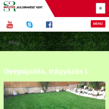
MENÜ
Blog
Gyepápolás, trágyázás I.