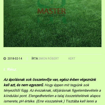
2018-02-14
ÍRTA
SIMON RÓBERT
KERT
I. Rész.
Az ápolásnak sok összetevője van, egész évben végeznünk
kell azt, és nem egyszerű.
Hogy éppen mit tegyünk sok
tényezőtől függ. Az évszaknak, időjárásnak figyelembevétele a
kiindulási pont. Elengedhetetlen a talaj
összetételének alapos
ismerete, pH értéke. (Erre visszatérek.) Tisztába kell lenni a