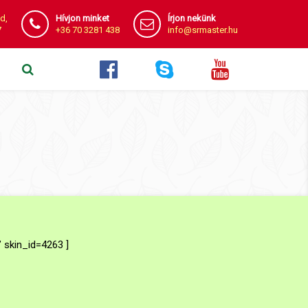
d,
Hívjon minket
Írjon nekünk
7
+36 70 3281 438
info@srmaster.hu
skin_id=4263 ]