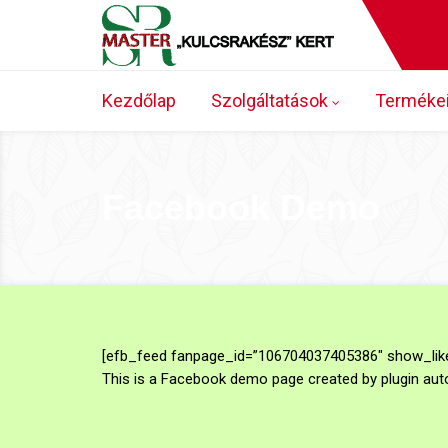
Kezdőlap
Szolgáltatások
Terméke
Facebook Demo
[efb_feed fanpage_id=”106704037405386″ show_like
This is a Facebook demo page created by plugin autom