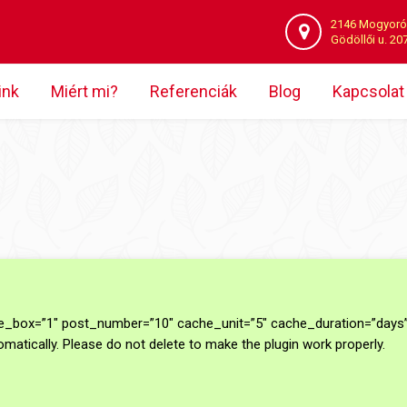
2146 Mogyoró
Gödöllői u. 20
ink
Miért mi?
Referenciák
Blog
Kapcsolat
_box=”1″ post_number=”10″ cache_unit=”5″ cache_duration=”days” 
atically. Please do not delete to make the plugin work properly.