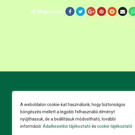
Megosztás
A weboldalon cookie-kat használunk, hogy biztonságos
böngészés mellett a legjobb felhasználói élményt
nyújthassuk, de a beállításuk módosítható, további
Impresszum
© SRMaster
Adatkezelési tájékoztató
és
ÁSZF
információ:
Adatkezelési tájékoztató
és
cookie tájékoztató
Weboldalkészítés és karbantartás:
SpiritLab
és
WeblapSusz